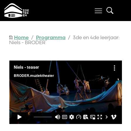
Home
/
Programma
/ 3de en 4de leerjaar:
Niels - BRODER