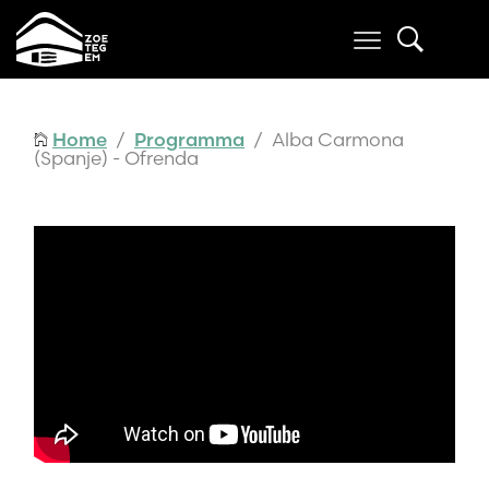
Home
/
Programma
/ Alba Carmona
(Spanje) - Ofrenda