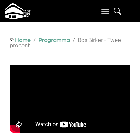
Home
/
Programma
/ Bas Birker - Twee
procent