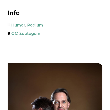
Info
Humor
,
Podium
CC Zoetegem