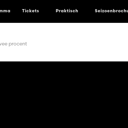
amma
Tickets
Praktisch
Seizoenbroch
wee procent