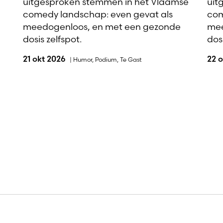
uitgesproken stemmen in het Vlaamse
uit
comedy landschap: even gevat als
com
meedogenloos, en met een gezonde
mee
dosis zelfspot.
dosi
21 okt 2026
22 
|
Humor
,
Podium
,
Te Gast