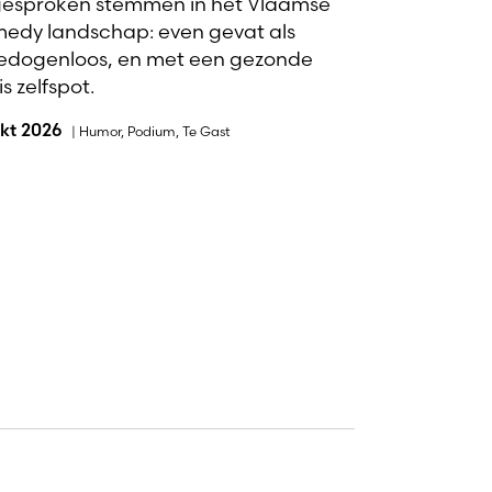
gesproken stemmen in het Vlaamse
edy landschap: even gevat als
dogenloos, en met een gezonde
s zelfspot.
okt 2026
|
Humor
,
Podium
,
Te Gast