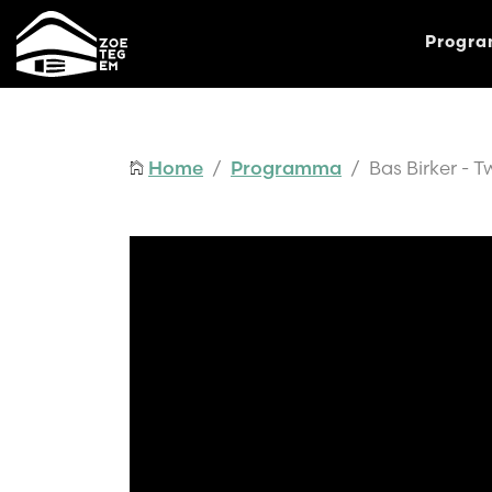
Progr
Home
/
Programma
/ Bas Birker - T