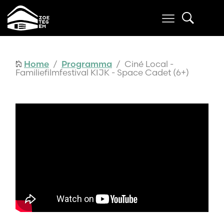
Home
/
Programma
/ Ciné Local -
Familiefilmfestival KIJK - Space Cadet (6+)