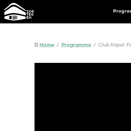
Progr
Home
/
Programma
/ Club Kapel: Fr