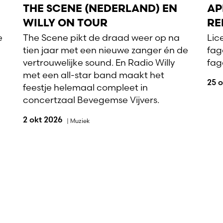
THE SCENE (NEDERLAND) EN
AP
WILLY ON TOUR
RE
e
The Scene pikt de draad weer op na
Lic
tien jaar met een nieuwe zanger én de
fag
vertrouwelijke sound. En Radio Willy
fag
met een all-star band maakt het
25 
feestje helemaal compleet in
concertzaal Bevegemse Vijvers.
2 okt 2026
|
Muziek