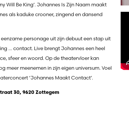
hnny Will Be King’. Johannes Is Zijn Naam maakt
es als kaduke crooner, zingend en dansend
t eenzame personage uit zijn debuut een stap uit
hting … contact. Live brengt Johannes een heel
, sfeer en woord. Op de theatervloer kan
og meer meenemen in zijn eigen universum. Voel
heaterconcert ‘Johannes Maakt Contact’.
straat 30, 9620 Zottegem