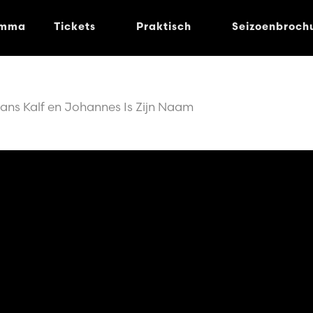
amma
Tickets
Praktisch
Seizoenbroch
ans Kalf en Johannes Is Zijn Naam