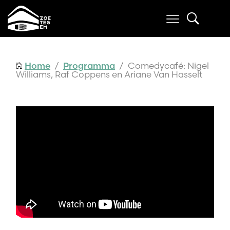
Home
/
Programma
/ Comedycafé: Nigel
Williams, Raf Coppens en Ariane Van Hasselt