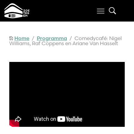
Home
/
Programma
/ Comedycafé: Nigel
Williams, Raf Coppens en Ariane Van Hasselt