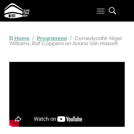
Home
/
Programma
/ Comedycafé: Nigel
Williams, Raf Coppens en Ariane Van Hasselt