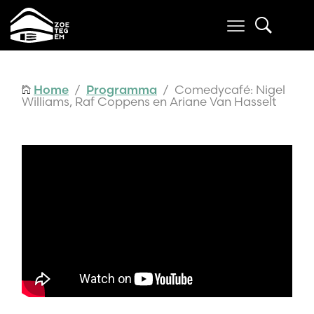
Home
/
Programma
/ Comedycafé: Nigel
Williams, Raf Coppens en Ariane Van Hasselt