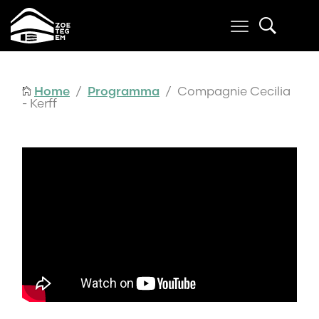
Home
/
Programma
/ Compagnie Cecilia
- Kerff