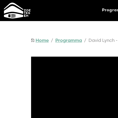
Progr
Home
/
Programma
/ David Lynch - 