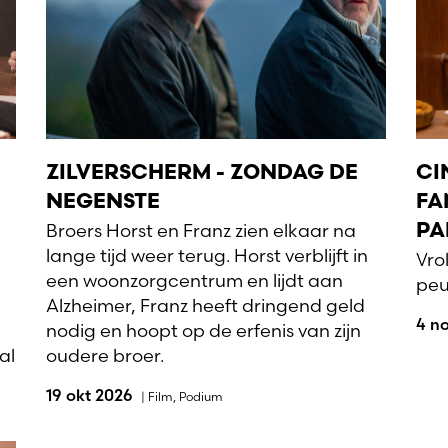
ZILVERSCHERM - ZONDAG DE
CI
NEGENSTE
FA
Broers Horst en Franz zien elkaar na
PA
lange tijd weer terug. Horst verblijft in
Vro
een woonzorgcentrum en lijdt aan
peu
Alzheimer, Franz heeft dringend geld
4 n
nodig en hoopt op de erfenis van zijn
al
oudere broer.
19 okt 2026
|
Film
,
Podium