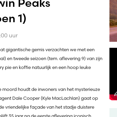
win Peaks
en 1)
:00 uur
Dat gigantische gemis verzachten we met een
l) en tweede seizoen (tem. aflevering 9) van zijn
ry pie en koffie natuurlijk en een hoop leuke
e moord houdt de inwoners van het mysterieuze
-agent Dale Cooper (Kyle MacLachlan) gaat op
e vriendelijke façade van het stadje duistere
ijft 35 jaar na de eerste aflevering iconisch,