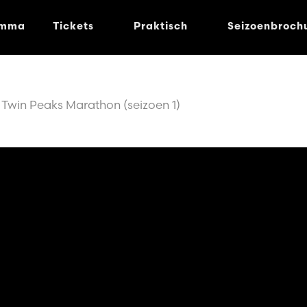
amma
Tickets
Praktisch
Seizoenbroch
Twin Peaks Marathon (seizoen 1)