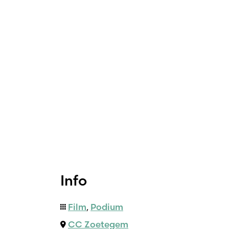
Info
Film
,
Podium
CC Zoetegem