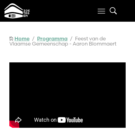
Home
/
Programma
/ Feest van de
Vlaamse Gemeenschap - Aaron Blommaert