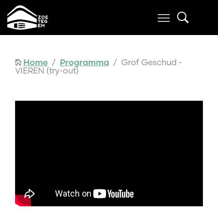
Home
/
Programma
/ Grof Geschud -
VIEREN (try-out)