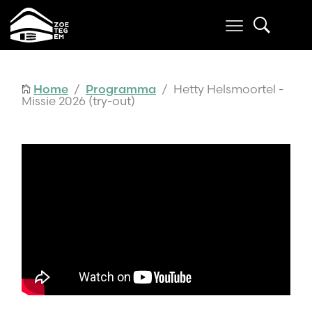
Home
/
Programma
/ Hetty Helsmoortel -
Missie 2026 (try-out)