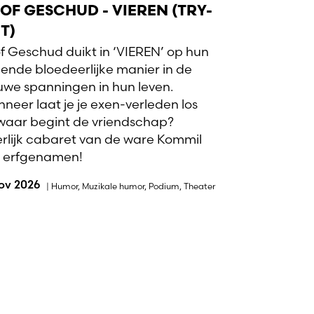
OF GESCHUD - VIEREN (TRY-
T)
f Geschud duikt in ‘VIEREN’ op hun
ende bloedeerlijke manier in de
uwe spanningen in hun leven.
neer laat je je exen-verleden los
waar begint de vriendschap?
rlijk cabaret van de ware Kommil
 erfgenamen!
nov 2026
|
Humor
,
Muzikale humor
,
Podium
,
Theater