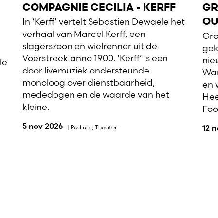
COMPAGNIE CECILIA - KERFF
GR
In ‘Kerff’ vertelt Sebastien Dewaele het
OU
verhaal van Marcel Kerff, een
Gro
slagerszoon en wielrenner uit de
gek
Voerstreek anno 1900. ‘Kerff’ is een
nie
le
door livemuziek ondersteunde
Wan
monoloog over dienstbaarheid,
en 
mededogen en de waarde van het
Hee
kleine.
Foo
5 nov 2026
|
Podium
,
Theater
12 