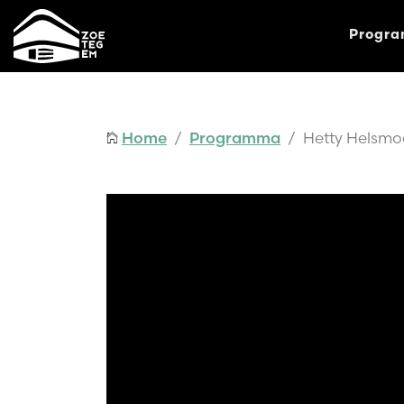
Progr
Home
/
Programma
/ Hetty Helsmoor