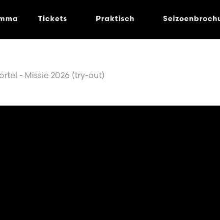
amma
Tickets
Praktisch
Seizoenbroch
tel - Missie 2026 (try-out)