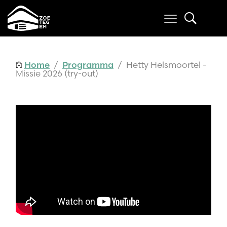
Home
/
Programma
/ Hetty Helsmoortel -
Missie 2026 (try-out)