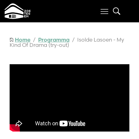
Home
/
Programma
/ Isolde Lasoen - My
Kind Of Drama (try-out)