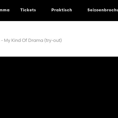
amma
Tickets
Praktisch
Seizoenbroch
- My Kind Of Drama (try-out)