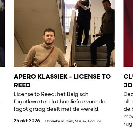
APERO KLASSIEK - LICENSE TO
CL
REED
JO
License to Reed: het Belgisch
Dez
de
fagotkwartet dat hun liefde voor de
all
fagot graag deelt met de wereld.
de 
mee
25 okt 2026
|
Klassieke muziek
,
Muziek
,
Podium
rug