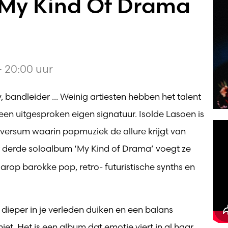
 My Kind Of Drama
 20:00 uur
 bandleider ... Weinig artiesten hebben het talent
een uitgesproken eigen signatuur. Isolde Lasoen is
iversum waarin popmuziek de allure krijgt van
r derde soloalbum ‘My Kind of Drama’
voegt ze
arop barokke pop, retro- futuristische synths en
 dieper in je verleden duiken en een balans
et. Het is een album dat emotie viert in al haar