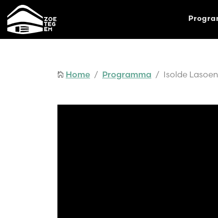
Progr
Home
/
Programma
/ Isolde Lasoen 