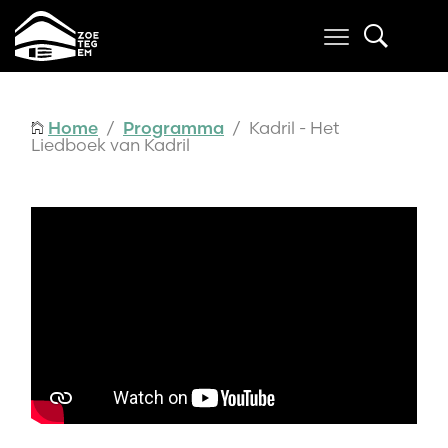
Home
/
Programma
/ Kadril - Het
Liedboek van Kadril