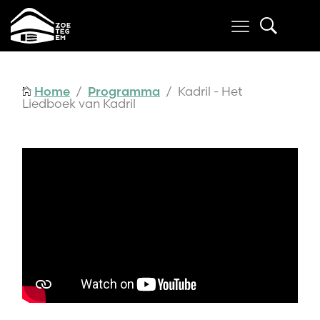
Home
/
Programma
/ Kadril - Het
Liedboek van Kadril