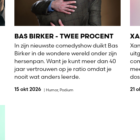
BAS BIRKER - TWEE PROCENT
XA
In zijn nieuwste comedyshow duikt Bas
Xan
Birker in de wondere wereld onder zijn
uit
hersenpan. Want je kunt meer dan 40
com
jaar vertrouwen op je ratio omdat je
mee
nooit wat anders leerde.
dosi
15 okt 2026
21 
|
Humor
,
Podium