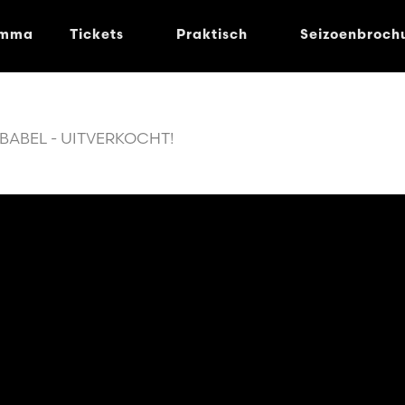
amma
Tickets
Praktisch
Seizoenbroch
 BABEL - UITVERKOCHT!