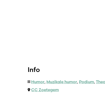
Info
Humor
,
Muzikale humor
,
Podium
,
Thea
CC Zoetegem