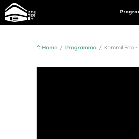
Progr
Home
/
Programma
/ Kommil Foo -