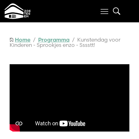
Home
/
Programma
/ Kunstendag voor
Kinderen - Sprookjes enzo - Sssstt!