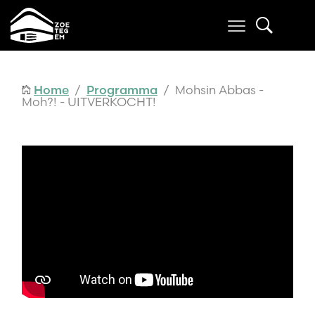
Home
/
Programma
/ Mohsin Abbas -
Moh?! - UITVERKOCHT!