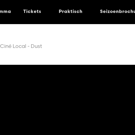
amma
Tickets
Praktisch
Seizoenbroch
Ciné Local - Dust