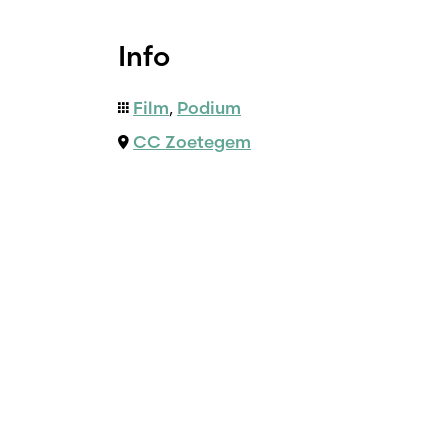
Info
Film
,
Podium
CC Zoetegem