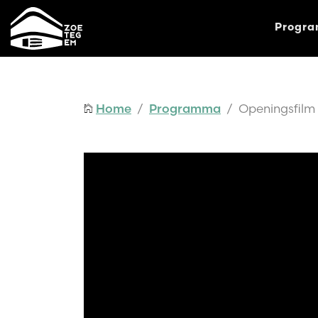
Progr
Home
/
Programma
/ Openingsfilm 