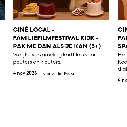
CINÉ LOCAL -
CI
FAMILIEFILMFESTIVAL KIJK -
FA
PAK ME DAN ALS JE KAN (3+)
SP
Vrolijke verzameling kortfilms voor
Het
peuters en kleuters.
Koa
dia
4 nov 2026
|
Familie
,
Film
,
Podium
4 n