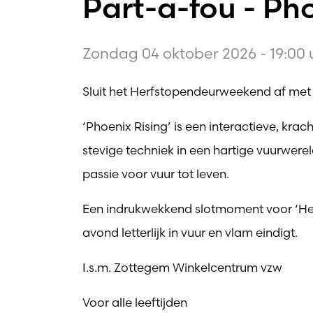
Part-a-fou - Pho
Zondag 04 oktober 2026 - 19:00 
Sluit het Herfstopendeurweekend af me
‘Phoenix Rising’ is een interactieve, kra
stevige techniek in een hartige vuurwerel
passie voor vuur tot leven.
Een indrukwekkend slotmoment voor ‘Her
avond letterlijk in vuur en vlam eindigt.
I.s.m. Zottegem Winkelcentrum vzw
Voor alle leeftijden