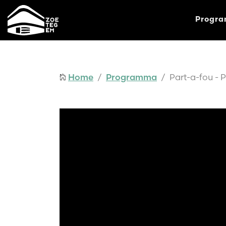
Progr
Home
/
Programma
/ Part-a-fou - P