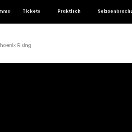
amma
Tickets
Praktisch
Seizoenbroch
hoenix Rising