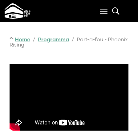
Home
/
Programma
/ Part-a-fou - Phoenix
Rising