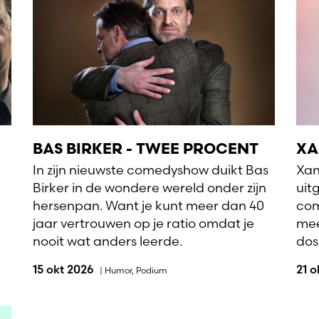
BAS BIRKER - TWEE PROCENT
XA
In zijn nieuwste comedyshow duikt Bas
Xan
Birker in de wondere wereld onder zijn
uit
hersenpan. Want je kunt meer dan 40
com
jaar vertrouwen op je ratio omdat je
mee
nooit wat anders leerde.
dosi
15 okt 2026
21 
|
Humor
,
Podium