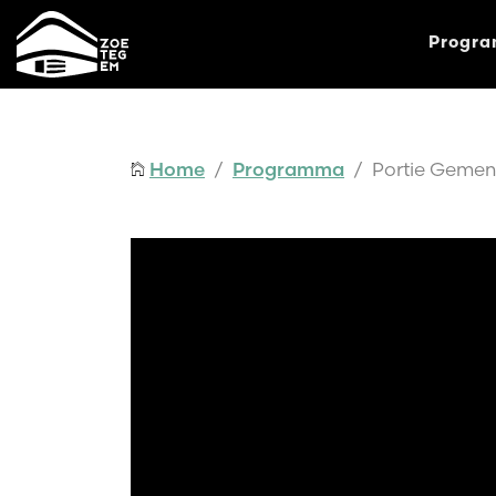
Progr
Home
/
Programma
/ Portie Gemen