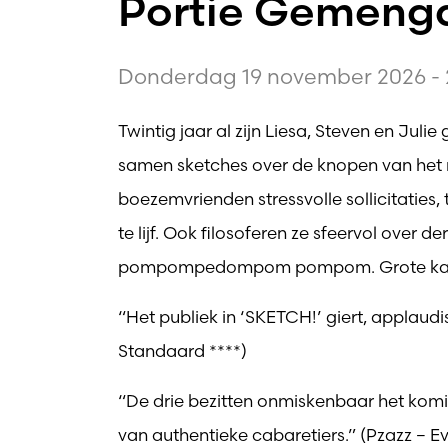
Portie Gemengd
Donderdag 19 november 2026 - 
Twintig jaar al zijn Liesa, Steven en Jul
samen sketches over de knopen van het 
boezemvrienden stressvolle sollicitaties,
te lijf. Ook filosoferen ze sfeervol over d
pompompedompom pompom. Grote kans dat
“Het publiek in ‘SKETCH!’ giert, applaudi
Standaard ****)
“De drie bezitten onmiskenbaar het komis
van authentieke cabaretiers.” (Pzazz – 