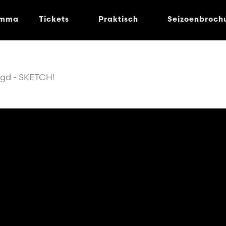
amma
Tickets
Praktisch
Seizoenbroch
gd - SKETCH!