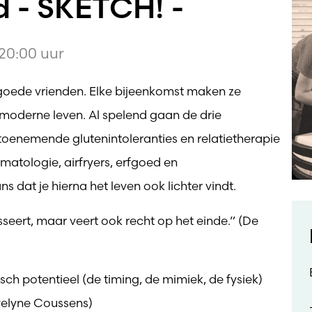
 - SKETCH! -
20:00 uur
ie goede vrienden. Elke bijeenkomst maken ze
moderne leven. Al spelend gaan de drie
 toenemende glutenintoleranties en relatietherapie
ermatologie, airfryers, erfgoed en
 je hierna het leven ook lichter vindt.
sseert, maar veert ook recht op het einde.” (De
ch potentieel (de timing, de mimiek, de fysiek)
Evelyne Coussens)