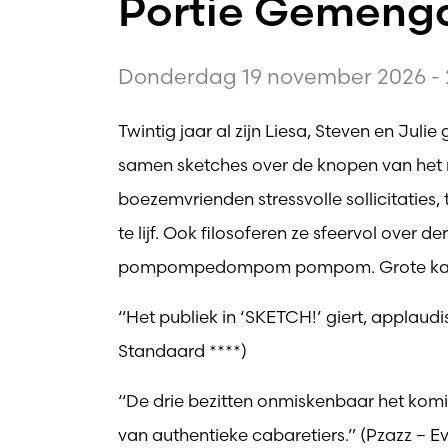
Portie Gemengd
Donderdag 19 november 2026 - 
Twintig jaar al zijn Liesa, Steven en Jul
samen sketches over de knopen van het 
boezemvrienden stressvolle sollicitaties,
te lijf. Ook filosoferen ze sfeervol over d
pompompedompom pompom. Grote kans dat
“Het publiek in ‘SKETCH!’ giert, applaudi
Standaard ****)
“De drie bezitten onmiskenbaar het komis
van authentieke cabaretiers.” (Pzazz – 