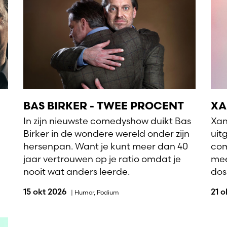
BAS BIRKER - TWEE PROCENT
XA
In zijn nieuwste comedyshow duikt Bas
Xan
Birker in de wondere wereld onder zijn
uit
hersenpan. Want je kunt meer dan 40
com
jaar vertrouwen op je ratio omdat je
mee
nooit wat anders leerde.
dosi
15 okt 2026
21 
|
Humor
,
Podium