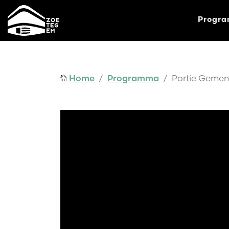
Progr
Home
/
Programma
/ Portie Gemen