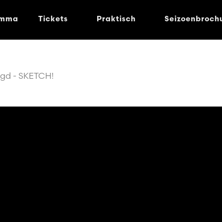
amma
Tickets
Praktisch
Seizoenbroch
gd - SKETCH!