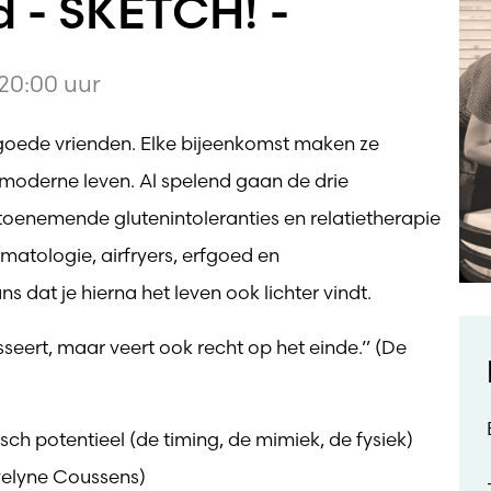
 - SKETCH! -
20:00 uur
ie goede vrienden. Elke bijeenkomst maken ze
moderne leven. Al spelend gaan de drie
 toenemende glutenintoleranties en relatietherapie
ermatologie, airfryers, erfgoed en
 je hierna het leven ook lichter vindt.
sseert, maar veert ook recht op het einde.” (De
ch potentieel (de timing, de mimiek, de fysiek)
Evelyne Coussens)