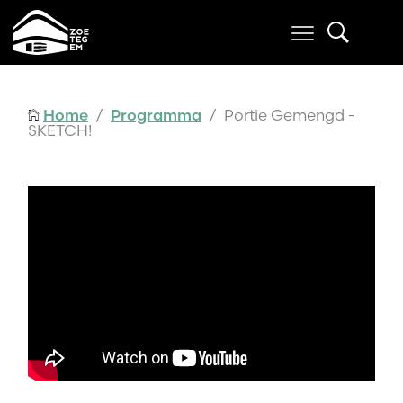
Home
/
Programma
/ Portie Gemengd -
SKETCH!