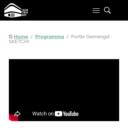
Home
/
Programma
/ Portie Gemengd -
SKETCH!