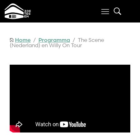
Home
/
Programma
/ The Scene
(Nederland) en Willy On Tour