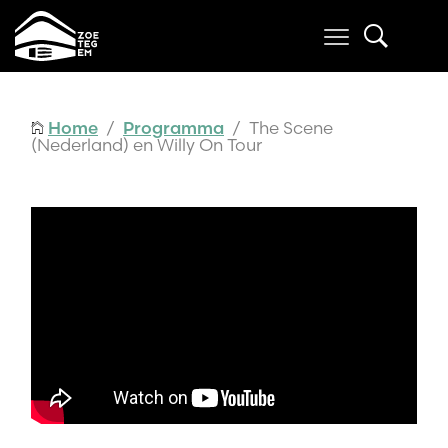
Home
/
Programma
/ The Scene
(Nederland) en Willy On Tour