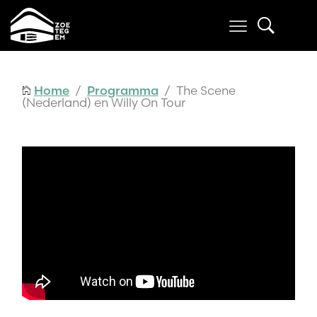
Home
/
Programma
/ The Scene
(Nederland) en Willy On Tour