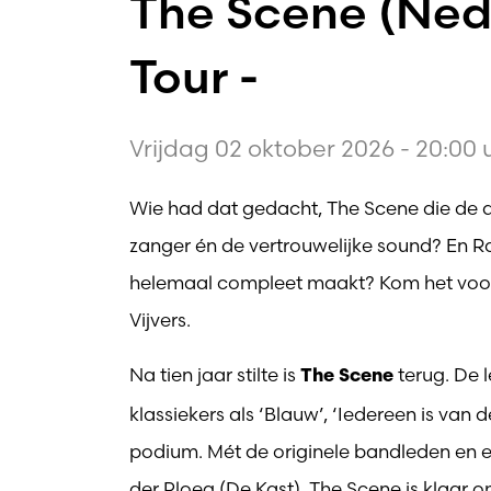
The Scene (Nede
Tour -
Vrijdag 02 oktober 2026 - 20:00 
Wie had dat gedacht, The Scene die de d
zanger én de vertrouwelijke sound? En Rad
helemaal compleet maakt? Kom het voor
Vijvers.
Na tien jaar stilte is
terug. De 
The Scene
klassiekers als ‘Blauw’, ‘Iedereen is van 
podium. Mét de originele bandleden en ee
der Ploeg (De Kast). The Scene is klaar o