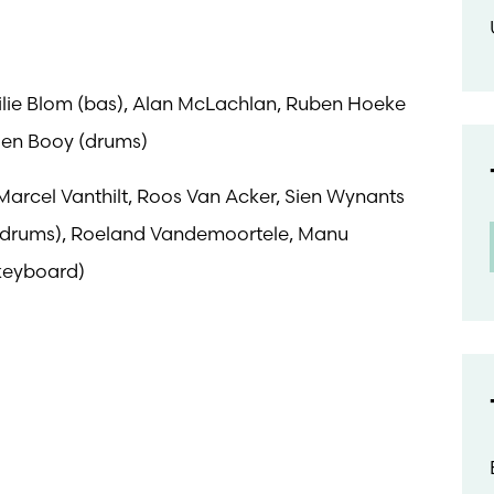
ilie Blom (bas), Alan McLachlan, Ruben Hoeke
roen Booy (drums)
 Marcel Vanthilt, Roos Van Acker, Sien Wynants
 (drums), Roeland Vandemoortele, Manu
(keyboard)