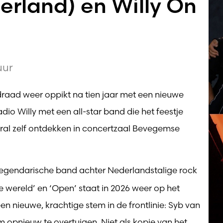
rland) en Willy On
uur
raad weer oppikt na tien jaar met een nieuwe
io Willy met een all-star band die het feestje
al zelf ontdekken in concertzaal Bevegemse
legendarische band achter Nederlandstalige rock
de wereld’ en ‘Open’ staat in 2026 weer op het
n nieuwe, krachtige stem in de frontlinie: Syb van
m opnieuw te overtuigen. Niet als kopie van het