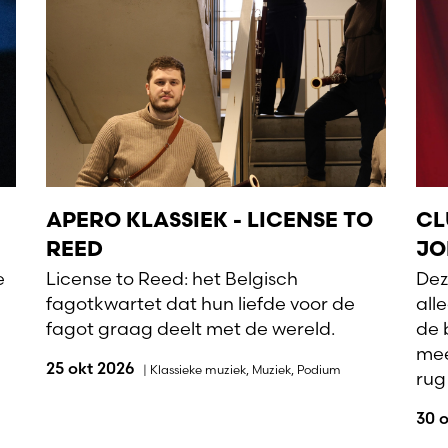
APERO KLASSIEK - LICENSE TO
CL
REED
JO
e
License to Reed: het Belgisch
Dez
fagotkwartet dat hun liefde voor de
all
fagot graag deelt met de wereld.
de 
mee
25 okt 2026
|
Klassieke muziek
,
Muziek
,
Podium
rug
30 