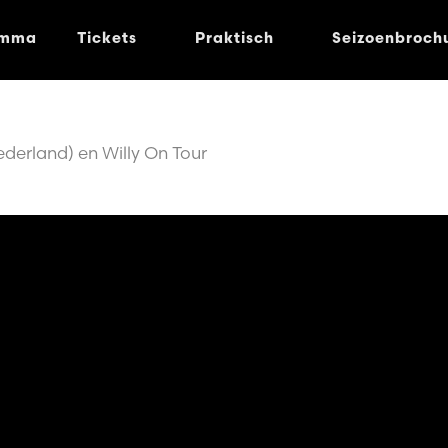
amma
Tickets
Praktisch
Seizoenbroch
derland) en Willy On Tour