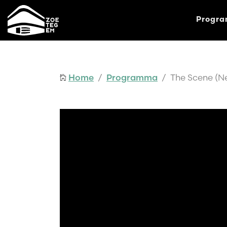
Progr
Home
/
Programma
/ The Scene (Ne