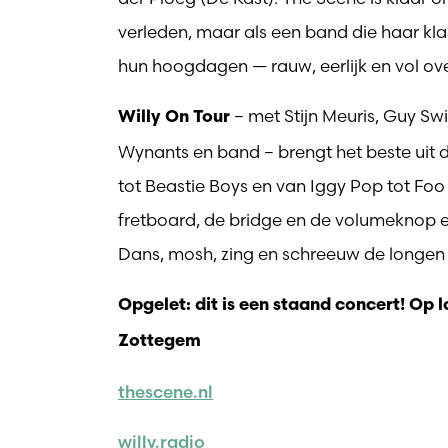
verleden, maar als een band die haar klas
hun hoogdagen — rauw, eerlijk en vol ov
– met Stijn Meuris, Guy Swi
Willy On Tour
Wynants en band – brengt het beste uit d
tot Beastie Boys en van Iggy Pop tot Foo 
fretboard, de bridge en de volumeknop 
Dans, mosh, zing en schreeuw de longen uit 
Opgelet: dit is een staand concert! Op 
Zottegem
thescene.nl
willy.radio