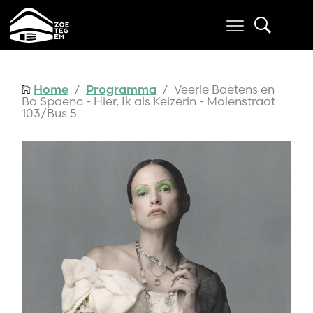
Home
/
Programma
/ Veerle Baetens en
Bo Spaenc - Hier, Ik als Keizerin - Molenstraat
103/Bus 5