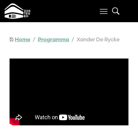
Home
/
Programma
/ Xander De Rycke