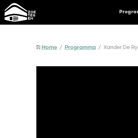
Progr
Home
/
Programma
/ Xander De Ry