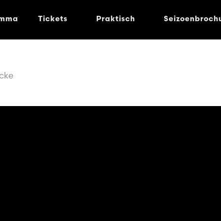
amma
Tickets
Praktisch
Seizoenbroch
cke