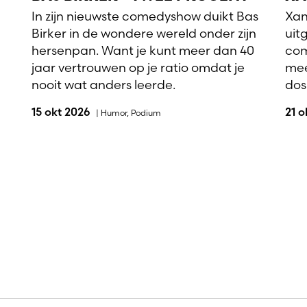
In zijn nieuwste comedyshow duikt Bas
Xan
Birker in de wondere wereld onder zijn
uit
hersenpan. Want je kunt meer dan 40
com
jaar vertrouwen op je ratio omdat je
mee
nooit wat anders leerde.
dosi
15 okt 2026
21 
|
Humor
,
Podium