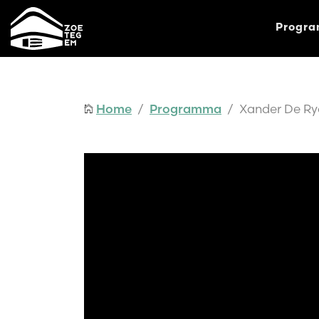
Progr
Home
/
Programma
/ Xander De Ry