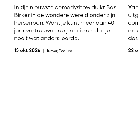
In zijn nieuwste comedyshow duikt Bas
Xan
Birker in de wondere wereld onder zijn
uit
hersenpan. Want je kunt meer dan 40
com
jaar vertrouwen op je ratio omdat je
mee
nooit wat anders leerde.
dosi
15 okt 2026
22 
|
Humor
,
Podium