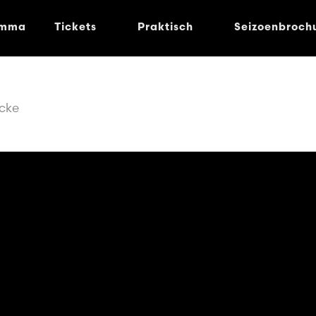
amma
Tickets
Praktisch
Seizoenbroch
cke