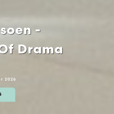
asoen -
 Of Drama
r 2026
S