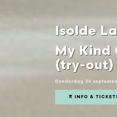
Isolde L
My Kind
(try-out)
Donderdag 24 septembe
INFO & TICKET