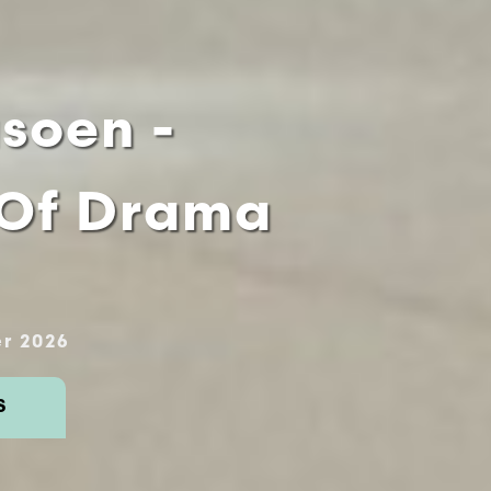
asoen -
 Of Drama
r 2026
S