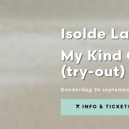
Isolde L
My Kind
(try-out)
Donderdag 24 septembe
INFO & TICKET