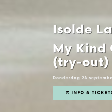
Isolde L
My Kind
(try-out)
Donderdag 24 septembe
INFO & TICKET