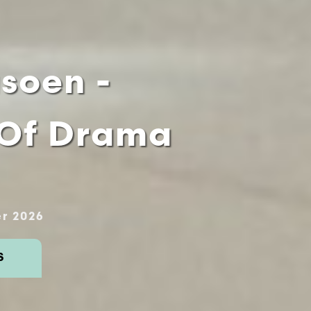
asoen -
 Of Drama
r 2026
S