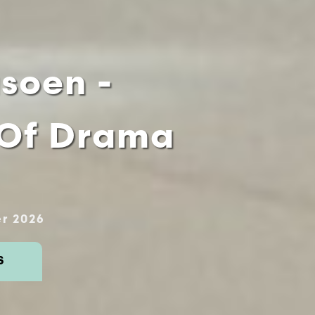
asoen -
 Of Drama
r 2026
S