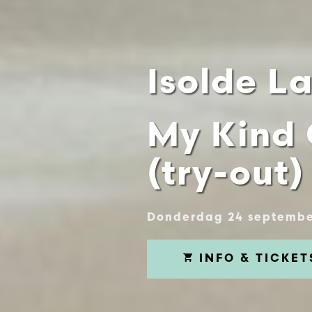
Isolde L
My Kind
(try-out)
Donderdag 24 septembe
INFO & TICKET