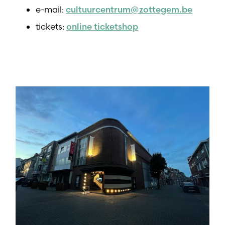
e-mail:
cultuurcentrum@zottegem.be
tickets:
online ticketshop