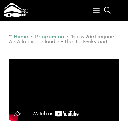
Home
/
Programma
/ 1ste & 2de leerjaar:
Als Atlantis ons land is - Theater Kwikstaart