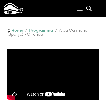
Home
/
Programma
/ Alba Carmona
(Spanje) - Ofrenda