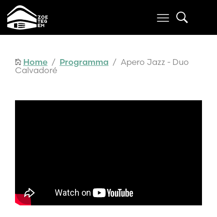
Home
/
Programma
/ Apero Jazz - Duo
Calvadoré