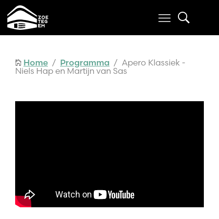
Home
/
Programma
/ Apero Klassiek -
Niels Hap en Martijn van Sas