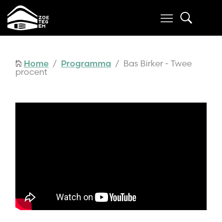
Home
/
Programma
/ Bas Birker - Twee
procent