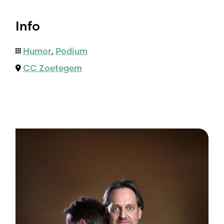
Info
Humor
,
Podium
CC Zoetegem