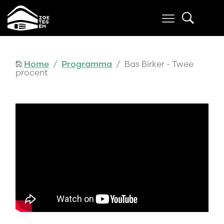
Home
/
Programma
/ Bas Birker - Twee
procent