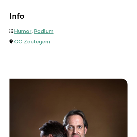
Info
Humor
,
Podium
CC Zoetegem